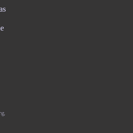
as
de
ng,