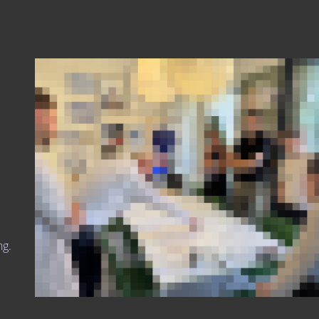
ng.
e